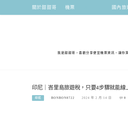
Skip
關於甜甜哥
機票
國外旅遊
國內旅
to
content
我是甜甜哥，喜歡分享便宜機票資訊，讓你買
印尼｜峇里島旅遊稅，只要4步驟就能線
BONBON0722
2024 年 2 月 14 日
0
印尼