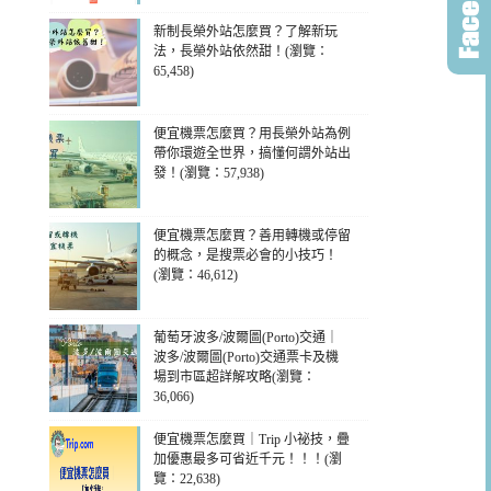
新制長榮外站怎麼買？了解新玩
法，長榮外站依然甜！(瀏覽：
65,458)
便宜機票怎麼買？用長榮外站為例
帶你環遊全世界，搞懂何謂外站出
發！(瀏覽：57,938)
便宜機票怎麼買？善用轉機或停留
的概念，是搜票必會的小技巧！
(瀏覽：46,612)
葡萄牙波多/波爾圖(Porto)交通｜
波多/波爾圖(Porto)交通票卡及機
場到市區超詳解攻略(瀏覽：
36,066)
便宜機票怎麼買｜Trip 小祕技，疊
加優惠最多可省近千元！！！(瀏
覽：22,638)