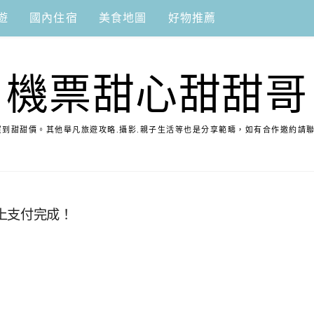
遊
國內住宿
美食地圖
好物推薦
機票甜心甜甜哥
到甜甜價。其他舉凡旅遊攻略.攝影.親子生活等也是分享範疇，如有合作邀約請
上支付完成！