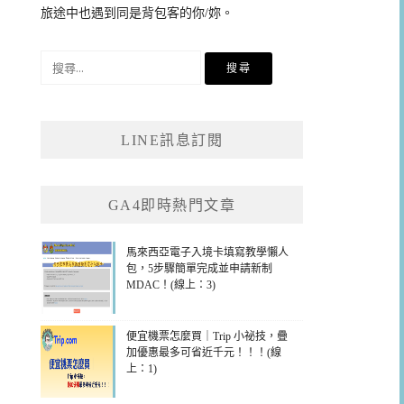
旅途中也遇到同是背包客的你/妳。
搜
尋
關
鍵
LINE訊息訂閱
字:
GA4即時熱門文章
馬來西亞電子入境卡填寫教學懶人
包，5步驟簡單完成並申請新制
MDAC！(線上：3)
便宜機票怎麼買｜Trip 小祕技，疊
加優惠最多可省近千元！！！(線
上：1)