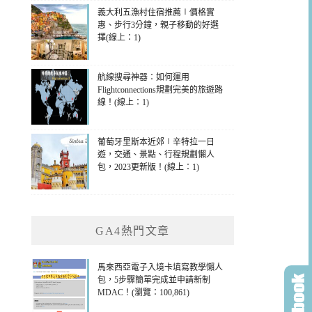
義大利五漁村住宿推薦∣價格實
惠、步行3分鐘，親子移動的好選
擇(線上：1)
航線搜尋神器：如何運用
Flightconnections規劃完美的旅遊路
線！(線上：1)
葡萄牙里斯本近郊∣辛特拉一日
遊，交通、景點、行程規劃懶人
包，2023更新版！(線上：1)
GA4熱門文章
馬來西亞電子入境卡填寫教學懶人
包，5步驟簡單完成並申請新制
MDAC！(瀏覽：100,861)