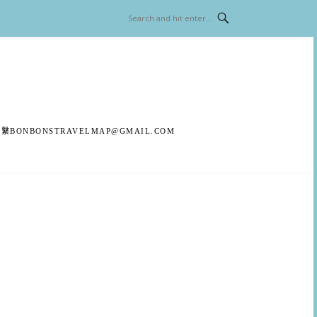
聯繫
BONBONSTRAVELMAP@GMAIL.COM