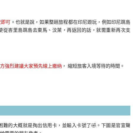
次即可
。也就是說，如果整趟旅程都在印尼遊玩，例如印尼跳島
使從峇里島跳島去東馬、汶萊，再返回的話，就需重新再次支
方強烈建議大家預先線上繳納
， 縮短旅客入境等待的時間。
困難的大概就是掏出信用卡，並輸入卡號了🤣。下圖是官宣聲