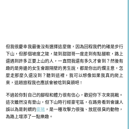
但我很慶幸我最後沒有選擇這麼做，因為回程我們的確是步行
下山，但那個坡度之陡，陡到甜甜哥一度走到有點腿軟，路上
還遇到許多正要上山的人，一直問我還有多久才會到？然後有
趣的是旁邊的女生會跟隔壁的男生說，都是你出的爛主意，怎
麼走那麼久還沒到？聽到這裡，我可以想像如果我真的爬上
來，這趟旅程我也應該會被唸到臭頭吧 !
不過若你對自己的腳程和體力很有信心，歡迎你下次來挑戰。
這次雖然沒有登山，但下山時行經豪宅區，在路旁看到會讓人
誤以為是刺蝟的
豪豬
，是一種攻擊力很強、放屁很臭的動物，
為路上增添了一點樂趣。