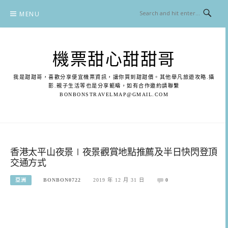
Skip
MENU
to
content
機票甜心甜甜哥
我是甜甜哥，喜歡分享便宜機票資訊，讓你買到甜甜價。其他舉凡旅遊攻略.攝
影.親子生活等也是分享範疇，如有合作邀約請聯繫
BONBONSTRAVELMAP@GMAIL.COM
香港太平山夜景∣夜景觀賞地點推薦及半日快閃登頂
交通方式
亞洲
BONBON0722
2019 年 12 月 31 日
0