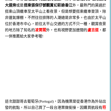
大道旁
或是
搭乘張保仔號觀賞幻彩詠香江
外，最熱門的莫過於
搭乘山頂纜車至太平山上看夜景，但是想要搭乘纜車登頂，除
非運氣爆棚，不然往往排隊的人潮總是非常多。也由於太平山
位於香港市中心，前往太平山交通的方式不只一種，觀賞夜景
的地方除了知名的
凌霄閣
外，也有視野更加遼闊的
盧吉道
，都
一併推薦給大家參考喔!
這次甜甜哥去葡萄牙(Portugal)，因為機票是從香港作為外站出
發的航點，所以自己買了一段台港票做銜接，因購買航段有
符