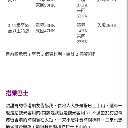
來回99HK
37HK
來回
52HK
3-11歲至65
單程38HK
單程
入場26HK
歲以上特惠
來回47HK
14HK
來回
23HK
目前顯示第 1 至第 2 個資料列，總計 2 個資料列
搭乘巴士
甜甜哥的香港朋友告訴我，在地人大多是搭巴士上山，纜車一
般是給觀光客用的(問題是我就是觀光客阿 )，不過由於甜甜哥
停留香港的時間實在太短，一來不想耗費時間排隊，二來也想
節省旅費開銷，最後我是選擇搭巴士上山的。