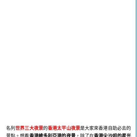
名列
世界三大夜景
的
香港太平山夜景
是大家來香港自助必去的
景點。想看
香港維多利亞港的夜景
，除了在
香港尖沙咀的星光