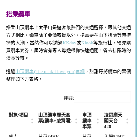
搭乘纜車
搭乘山頂纜車上太平山是遊客最熱門的交通選擇，跟其他交通
方式相比，纜車除了要價較貴以外，還需要在山下排隊等待擁
擠的人潮，當然你可以透過
KKday
或
Klook
等旅行社，預先購
買纜車套券，屆時會有專人導遊帶你快速通關，省去排隊時的
漫長等待。
透過
山頂纜車(The peak I love you)官網
，甜甜哥將纜車的票價
整理如下方表格。
搜尋:
對象/項目
山頂纜車摩天套
車頂
凌霄摩天
票(纜車+凌霄閣)
纜車
閣天台
車票
428
成人
單程84HK
單程
入場52HK