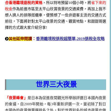
合香港離境退稅的資格
，所以特地預留10個小時，將
省下來的
稅金
作為前進市區至太平山欣賞夜景的交通資費，再加上我不
想人擠人的排隊搭纜車，便預想了一些非遊客主流的交通方式
前往，下面將針對太平山夜景的交通、觀賞地點，和甜甜哥選
擇的方式跟大家介紹分享!
延伸閱讀
：
香港離境稅退稅超簡單-2019退稅全攻略
其他
世界三大夜景
「夜景峰會」
是日本為促進夜間觀光所舉辦評選日本國內夜景
的會議，自2009年開始，每3年重新評選一次。當初除了對日
本國內的夜景做票選排名之外，對於世界知名的城市夜景也做