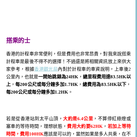
搭乘的士
香港的計程車非常便利，但是費用也非常昂貴，對我來說搭乘
計程車是最後不得不的選擇！不過還是將相關資訊放上來供大
家參考，根據
香港觀光局
內對於計程車的車資說明，上車後2
公里內，也就是
一開始跳錶為24HK
，
總里程費用達83.5HK以
上
，
每200公尺或每分鐘多加1.7HK
，
總費用為83.5HK以下
，
每200公尺或每分鐘多加1.2HK
。
若是從香港站到太平山頂，
大約是6.4公里
，不算停紅綠燈或
塞車的等待時間，理想狀態，
費用大約要62HK
，
若加上等待
時間，費用100HK
應該是可以的，當然如果是多人共乘，在不