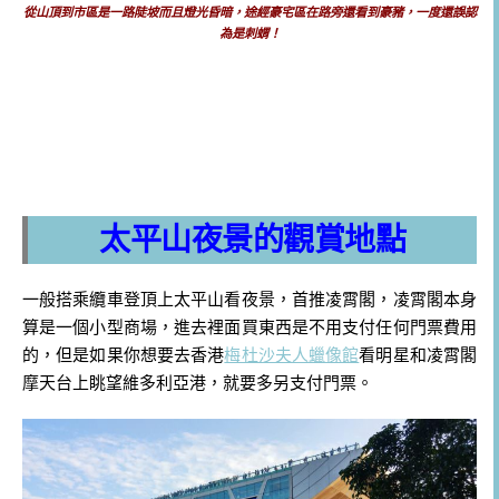
從山頂到市區是一路陡坡而且燈光昏暗，途經豪宅區在路旁還看到豪豬，一度還誤認
為是刺蝟！
太平山夜景的觀賞地點
一般搭乘纜車登頂上太平山看夜景，首推凌霄閣，凌霄閣本身
算是一個小型商場，進去裡面買東西是不用支付任何門票費用
的，但是如果你想要去香港
梅杜沙夫人蠟像館
看明星和凌霄閣
摩天台上眺望維多利亞港，就要多另支付門票。