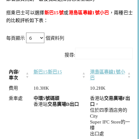
搭乘巴士可以選擇
新巴15號
或
港島區專線1號小巴
，兩種巴士
的比較評析如下表：
每頁顯示
個資料列
搜尋:
內容/
新巴15
新巴15
港島區專線1號小
車次
巴
費用
10.3HK
10.2HK
乘車處
中環5號碼頭
香港站
交易廣場F出
香港站
交易廣場D出口
口
，
位於四季酒店旁的
City
Super IFC Store的一
樓
出口處