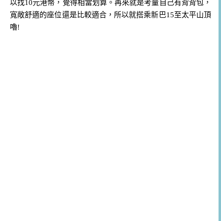
以找10元港幣，覺得相當划算。再來就是考量自己有背背包，
寬敞舒適的座位還是比較適合，所以就搭乘新巴15至太平山頂
嚕!