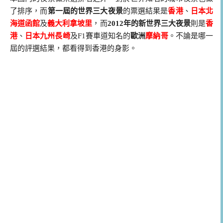
了排序，而
第一屆的世界三大夜景
的票選結果是
香港
、
日本北
海道函館
及
義大利拿坡里
，而
2012年的新世界三大夜景
則是
香
港
、
日本九州長崎
及F1賽車道知名的
歐洲
摩納哥
。不論是哪一
屆的評選結果，都看得到香港的身影。