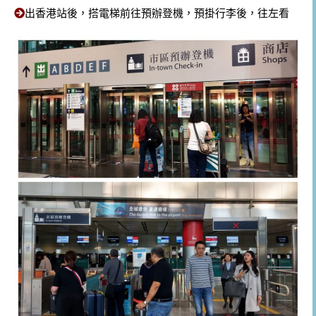
出香港站後，搭電梯前往預辦登機，預掛行李後，往左看