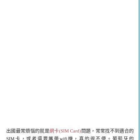
出國最常煩惱的就是
網卡(SIM Card)
問題，常常找不到適合的
SIM卡，或者還要攜帶wifi機，真的很不便。葡萄牙的