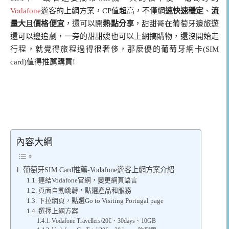
Vodafone
遊客的上網方案，CP值超高，不僅網
速快速穩定
、
流
量大
且
價格便宜
，還可以開
熱點分享
，甜甜哥在葡萄牙邊旅遊
還可以邊追劇，一旁的甜甜嫂也可以上網搞購物，還沒開始走
行程，就覺得旅程過得很奢侈，那麼優的葡萄牙網卡(SIM
card)值得推薦購買!
內容大綱
葡萄牙SIM Card推薦-Vodafone遊客上網方案介紹
連結Vodafone官網，變更網頁語言
頁面自動跳轉，點選產品和服務
下拉網頁，點選Go to Visiting Portugal page
選擇上網方案
Vodafone Travellers/20€、30days、10GB