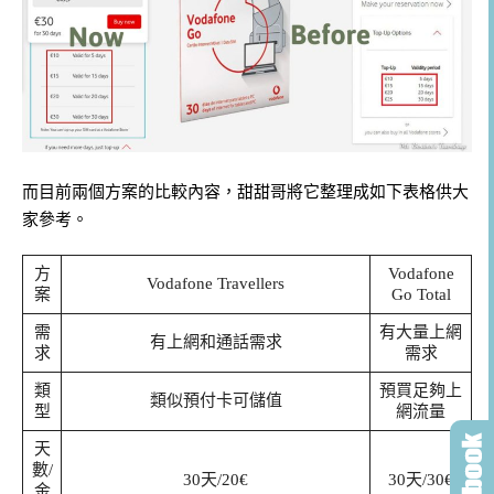
而目前兩個方案的比較內容，甜甜哥將它整理成如下表格供大
家參考。
方
Vodafone
Vodafone Travellers
案
Go Total
需
有大量上網
有上網和通話需求
求
需求
類
預買足夠上
類似預付卡可儲值
型
網流量
天
數/
30天/20€
30天/30€
金