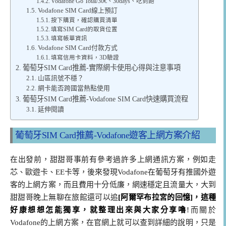
Vodafone Go Total/30€、30days、吃到飽
Vodafone SIM Card線上預訂
按下購買，確認購買清單
填寫SIM Card的取貨位置
填寫帳單資訊
Vodafone SIM Card付款方式
填寫信用卡資料，3D驗證
葡萄牙SIM Card推薦-實際網卡使用心得與注意事項
山區訊號不穩？
網卡能否跨國當熱點使用
葡萄牙SIM Card推薦-Vodafone SIM Card快速購買流程
延伸閱讀
葡萄牙SIM Card推薦-Vodafone遊客上網方案介紹
在出發前，甜甜哥事前有參考過許多上網通訊方案，例如走
芯、歐遊卡、EE卡等，後來發現Vodafone在葡萄牙有推國外遊
客的上網方案，而且費用十分低廉，網速穩定且流量大，大到
甜甜哥晚上無聊在旅館還可以追
[阿爾罕布拉宮的回憶]，這種
好康想想怎能獨享，就整理出來與大家分享嚕
!
而關於
Vodafone的上網方案，在官網上就可以查到詳細的說明，只是