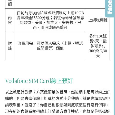
額
在葡萄牙境內和歐盟經濟區可上網10GB
內
流量和通話500分鐘；若從葡萄牙發訊息
上網吃到飽
容
到歐盟、美國、加拿大、安哥拉、巴
西、澳洲或紐西蘭可
多付10€延
長5天，最
附
流量用完，可以個人需求（上網、通話
多可多付
註
或簡訊等）儲值
30€延長30
天
Vodafone SIM Card線上預訂
以上就是針對網卡方案做簡單的說明，然後網卡是可以線上訂
購的，但過去這個線上訂購的方式十分雞肋，就是你填寫完申
請表單後，就沒了！你自己也很懷疑到底填這個有沒有保障，
現在新的官網系統把線上訂購跟方案作連結，也就是你選擇好