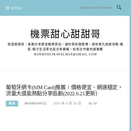
Skip
MENU
to
content
機票甜心甜甜哥
我是甜甜哥，喜歡分享便宜機票資訊，讓你買到甜甜價。其他舉凡旅遊攻略.攝
影.親子生活等也是分享範疇，如有合作邀約請聯繫
BONBONSTRAVELMAP@GMAIL.COM
葡萄牙網卡(SIM Card)推薦∣價格便宜、網速穩定，
流量大還能熱點分享追劇(2022.6.21更新）
歐洲
BONBON0722
2019 年 9 月 30 日
14