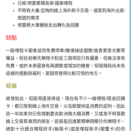
已經/想要累積長榮/國泰哩程
平時有大量/足夠的線上海外刷卡交易，或是到海外出差/
旅遊的需求
想要將大筆繳稅支出轉化為回饋
缺點
一般哩程卡都會談到免費停車
/
機場接送服務
/
進貴賓室次數等
權益，但目前樂天樂翔卡對這三個項目只有優惠、但無法享有
免費，或許未來還會有再調整或增加的機會，但現階段尚未有
這樣的規劃與福利，是甜哥覺得比較可惜的地方。
結論
縱使如此，但甜哥還是得說，現在有不少一線哩程
/
現金回饋
卡，都已限制線上海外交易，以及歐盟地區消費的認列，因此
這一年如果你已有規劃要去歐洲做大額消費，又或是平時喜歡
線上交易買東西的朋友，這張能迅速累積樂翔積分的樂翔卡，
絕對十分適合哩程好手
(
無限卡
)
或是哩程新手
(
御璽卡
)
的你