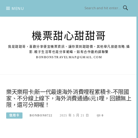
Skip
MENU
to
content
機票甜心甜甜哥
我是甜甜哥，喜歡分享便宜機票資訊，讓你買到甜甜價。其他舉凡旅遊攻略.攝
影.親子生活等也是分享範疇，如有合作邀約請聯繫
BONBONSTRAVELMAP@GMAIL.COM
樂天樂翔卡|新一代最速海外消費哩程累積卡-不限國
家、不分線上線下，海外消費通通6元1哩，回饋無上
限，還可分期喔！
信用卡
BONBON0722
2025 年 5 月 21 日
0