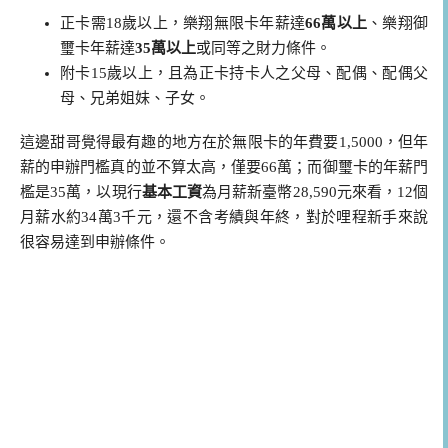
正卡需18歲以上，樂翔無限卡年薪達
66萬以上
、樂翔御
璽卡年薪達
35萬以上
或同等之財力條件。
附卡15歲以上，且為正卡持卡人之父母、配偶、配偶父
母、兄弟姐妹、子女。
這邊甜哥覺得最有趣的地方在於無限卡的年費要1,5000，但年
薪的申辦門檻真的並不算太高，僅要66萬；而御璽卡的年薪門
檻是35萬，以現行
基本工資
為月薪新臺幣28,590元來看，12個
月薪水約34萬3千元，還不含考績與年終，對於哩程新手來說
很容易達到申辦條件。