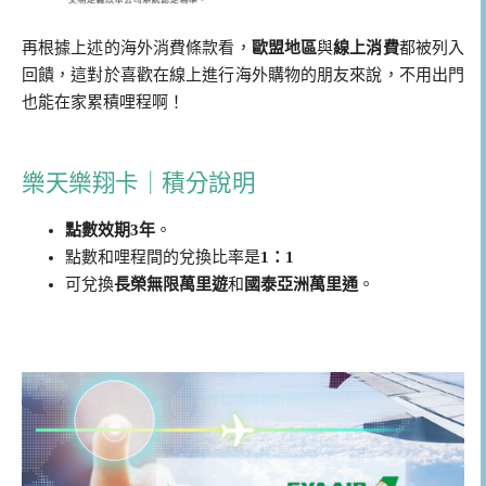
再根據上述的海外消費條款看，
歐盟地區
與
線上消費
都被列入
回饋，這對於喜歡在線上進行海外購物的朋友來說，不用出門
也能在家累積哩程啊！
樂天樂翔卡｜積分說明
點數效期3年
。
點數和哩程間的兌換比率是
1：1
可兌換
長榮無限萬里遊
和
國泰亞洲萬里通
。