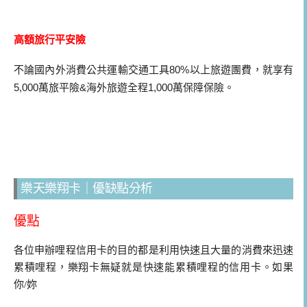
高額旅行平安險
不論國內外消費公共運輸交通工具
80%
以上旅遊團費，
就享有
5,000
萬旅平險
&
海外旅遊全程
1,000
萬保障保險。
樂天樂翔卡｜優缺點分析
優點
各位申辦哩程信用卡的目的都是利用快速且大量的消費來迅速
累積哩程，樂翔卡無疑就是快速能累積哩程的信用卡。如果
你/妳