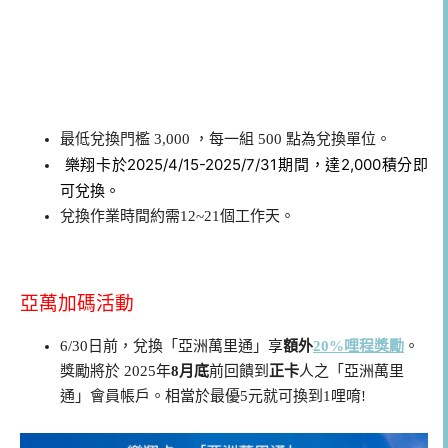
最低兌換門檻 3,000 ，每一組 500 點為兌換單位。
樂翔卡於2025/4/15-2025/7/31期間，達2,000積分即
可兌換。
兌換作業時間約需12~21個工作天。
亞萬加碼活動
6/30日前，兌換「亞洲萬里通」享
額外
20%
哩程獎勵
。
獎勵將於 2025年
8
月底
前回饋到
正卡
人之「亞洲萬里
通」會員帳戶。相當於最優5元就可換到1哩唷!