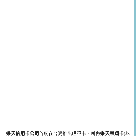
樂天信用卡公司
首度在台灣推出哩程卡，叫做
樂天樂翔卡
(以