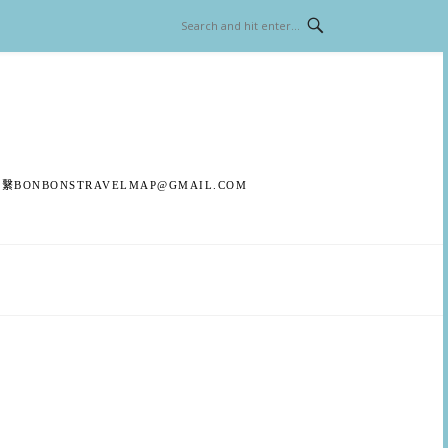
聯繫
BONBONSTRAVELMAP@GMAIL.COM