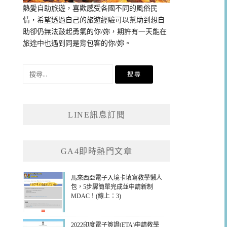
熱愛自助旅遊，喜歡感受各國不同的風俗民
情，希望透過自己的旅遊經驗可以幫助到想自
助卻仍無法鼓起勇氣的你/妳，期許有一天能在
旅途中也遇到同是背包客的你/妳。
搜
尋
關
鍵
LINE訊息訂閱
字:
GA4即時熱門文章
馬來西亞電子入境卡填寫教學懶人
包，5步驟簡單完成並申請新制
MDAC！(線上：3)
2022印度電子簽證(ETA)申請教學