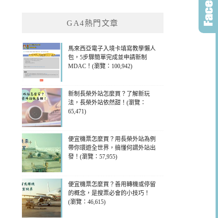
GA4熱門文章
馬來西亞電子入境卡填寫教學懶人
包，5步驟簡單完成並申請新制
MDAC！(瀏覽：100,942)
新制長榮外站怎麼買？了解新玩
法，長榮外站依然甜！(瀏覽：
65,471)
便宜機票怎麼買？用長榮外站為例
帶你環遊全世界，搞懂何謂外站出
發！(瀏覽：57,955)
便宜機票怎麼買？善用轉機或停留
的概念，是搜票必會的小技巧！
(瀏覽：46,615)