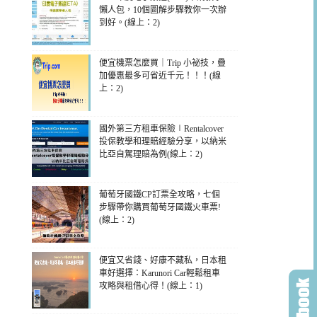
懶人包，10個圖解步驟教你一次辦
到好。(線上：2)
便宜機票怎麼買｜Trip 小祕技，疊
加優惠最多可省近千元！！！(線
上：2)
國外第三方租車保險∣Rentalcover
投保教學和理賠經驗分享，以納米
比亞自駕理賠為例(線上：2)
葡萄牙國鐵CP訂票全攻略，七個
步驟帶你購買葡萄牙國鐵火車票!
(線上：2)
便宜又省錢、好康不藏私，日本租
車好選擇：Karunori Car輕鬆租車
攻略與租借心得！(線上：1)