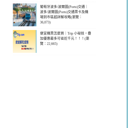
葡萄牙波多/波爾圖(Porto)交通｜
波多/波爾圖(Porto)交通票卡及機
場到市區超詳解攻略(瀏覽：
36,073)
便宜機票怎麼買｜Trip 小祕技，疊
加優惠最多可省近千元！！！(瀏
覽：22,665)