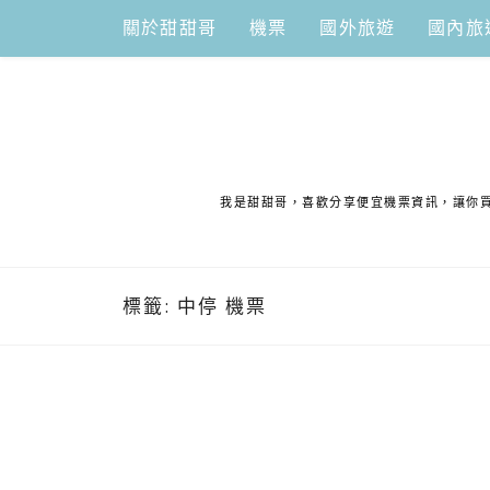
Skip
關於甜甜哥
機票
國外旅遊
國內旅
to
content
我是甜甜哥，喜歡分享便宜機票資訊，讓你買
標籤:
中停 機票