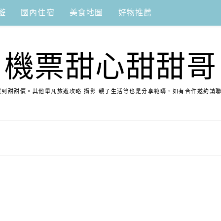
遊
國內住宿
美食地圖
好物推薦
機票甜心甜甜哥
到甜甜價。其他舉凡旅遊攻略.攝影.親子生活等也是分享範疇，如有合作邀約請