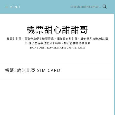
Skip
MENU
to
content
機票甜心甜甜哥
我是甜甜哥，喜歡分享便宜機票資訊，讓你買到甜甜價。其他舉凡旅遊攻略.攝
影.親子生活等也是分享範疇，如有合作邀約請聯繫
BONBONSTRAVELMAP@GMAIL.COM
標籤:
納米比亞 SIM CARD