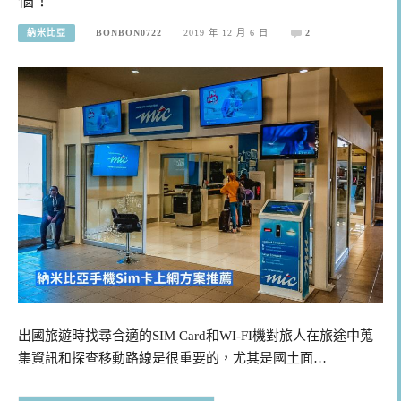
惱！
納米比亞
BONBON0722
2019 年 12 月 6 日
2
出國旅遊時找尋合適的SIM Card和WI-FI機對旅人在旅途中蒐
集資訊和探查移動路線是很重要的，尤其是國土面…