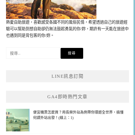
熱愛自助旅遊，喜歡感受各國不同的風俗民情，希望透過自己的旅遊經
驗可以幫助到想自助卻仍無法鼓起勇氣的你/妳，期許有一天能在旅途中
也遇到同是背包客的你/妳。
搜
尋
關
鍵
LINE訊息訂閱
字:
GA4即時熱門文章
便宜機票怎麼買？用長榮外站為例帶你環遊全世界，搞懂
何謂外站出發！(線上：1)