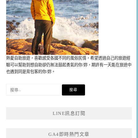
熱愛自助旅遊，喜歡感受各國不同的風俗民情，希望透過自己的旅遊經
驗可以幫助到想自助卻仍無法鼓起勇氣的你/妳，期許有一天能在旅途中
也遇到同是背包客的你/妳。
搜
尋
關
鍵
LINE訊息訂閱
字:
GA4即時熱門文章