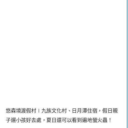
悠森境渡假村∣九族文化村、日月潭住宿，假日親
子遛小孩好去處，夏日還可以看到遍地螢火蟲！