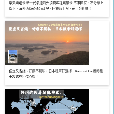
樂天樂翔卡|新一代最速海外消費哩程累積卡-不限國家、不分線上
線下，海外消費通通6元1哩，回饋無上限，還可分期喔！
便宜又省錢、好康不藏私，日本租車好選擇：Karunori Car輕鬆租
車攻略與租借心得！