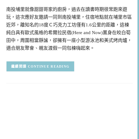
南投埔里就像甜甜哥家的廚房，過去在讀書時期很常跑來遊
玩，這次應好友邀請一同到南投埔里，住宿地點就在埔里市區
近郊，離知名的18度Ｃ巧克力工坊僅有1.6公里的距離，這棟
純白具有歐式風格的希爾拉民宿(Here and Now)置身在皎白筍
田中，周圍相當靜謐，卻擁有一座小型游泳池和美式烤肉爐，
適合朋友聚會、親友渡假一同包棟嗨起來。
CONTINUE READING