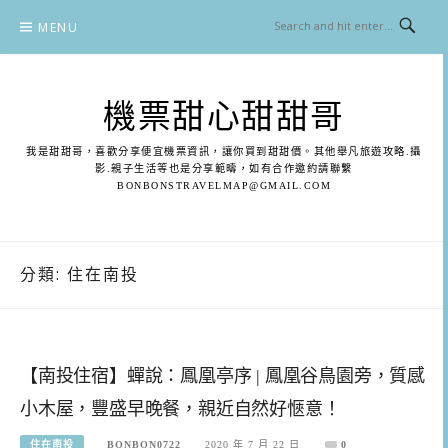
Skip
MENU
to
content
機票甜心甜甜哥
我是甜甜哥，喜歡分享便宜機票資訊，讓你買到甜甜價。其他舉凡旅遊攻略.攝
影.親子生活等也是分享範疇，如有合作邀約請聯繫
BONBONSTRAVELMAP@GMAIL.COM
分類:
住在南投
【南投住宿】蟬說：鳳凰亭序 | 鳳凰谷鳥園旁，質感
小木屋，豐盛早晚餐，親近自然好愜意！
住在南投
BONBON0722
2020 年 7 月 22 日
0