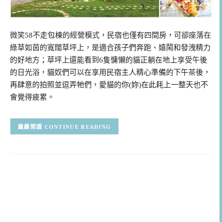
微笑58不走包棟的經營模式，民宿也僅有四間房，可卻座落在
綠草如茵的寬闊草坪上，是適合孩子們奔跑、嬉鬧和發洩精力
的好地方；草坪上還能看到6隻慵懶的貓正躺在地上享受午後
的日光浴，貓奴們可以在享用民宿主人精心準備的下午茶後，
再肆意的拍照並逗弄牠們，愛貓的你(妳)在此耗上一整天也不
會覺得疲累。
CONTINUE READING