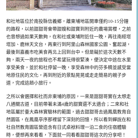
和社地區位於南投縣信義鄉，離東埔地區開車僅約10-15分鐘
的路程，以前甜甜哥會帶甜嫂和甜寶到附近的農場賞櫻，之前
也曾想過如果天數夠，在和社或東埔附近住一晚，再往南經塔
塔加、鹿林天文台，再東行到阿里山森林國家公園、奮起湖，
最後到嘉義市吃美食再北上回到台中。但是礙於這次天數不
夠，兩天一夜的旅程也不希望玩得很緊湊，便決定中途在水里
享受美食，並於和社停留一晚，享受森林中的芬多精並感受當
地原住民的文化，再到附近的景點晃晃或走走簡易的親子步
道，完成這趟小旅行。
之所以會選擇和社而非東埔的原因，一來是甜甜哥實在太想走
八通關古道，目前帶著未滿4歲的甜寶還不太適合；二來和社
地區屬於臺大森林實驗林的範圍，過去甜甜哥去過鳳凰教育自
然園區，在鳳凰亭序那裡留下深刻的回憶，所以看到蟬說在和
社自然教育園區營造含有日式桌袱料理一泊二食的住宿體驗
時，便想再來看看，下面就一同看看甜甜哥這次的分享吧！