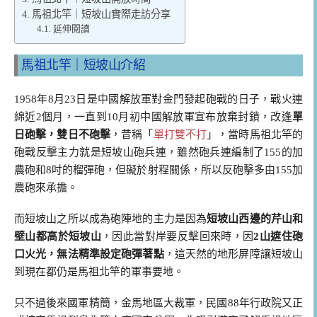
馬祖北竿｜短坡山實際走訪分享
延伸閱讀
馬祖北竿｜短坡山介紹
1958年8月23日是中國解放軍對金門發起砲戰的日子，戰火連
綿近2個月，一直到10月初中國解放軍宣布放棄封鎖，改逢
單
日砲擊，雙日不砲擊
，昔稱「
單打雙不打
」，當時馬祖北竿的
砲戰反擊主力就是短坡山砲兵連，雖然砲兵連編制了155的加
農砲和8吋的榴彈砲，但礙於射程關係，所以反砲擊多由155加
農砲來承擔。
而短坡山之所以成為砲陣地的主力是因為
短坡山西邊的芹山和
壁山都高於短坡山
，因此當對岸要反擊回來時，因
2山遮住砲
口火光，無法精準設定砲彈著點
，這天然的地形屏障讓短坡山
到現在都仍是馬祖北竿的軍事要地。
只不過後來國軍精簡，金馬地區大裁軍，民國88年行政院又正