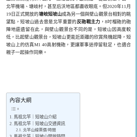
北竿機場、塘岐村，甚至后沃地區都盡收眼底。但2020年11月
19日正式開放的
塘岐短坡山
成為另一個與壁山觀景台相對的眺
望點，短坡山過去曾是北竿重要的
反砲戰主力
，8吋榴砲的砲
陣地還遺留在此，與壁山觀景台不同的是，短坡山因高度較
低，比起壁山觀景台，短坡山更能近距離的欣賞飛機起降，短
坡山上的仿真M1 40高射機砲，更讓軍事迷停留駐足，也適合
親子一起操作同樂。
內容大綱
馬祖北竿｜短坡山介紹
馬祖北竿｜短坡山交通資訊
北竿山線票價/時間
馬祖北竿｜短坡山開放時間