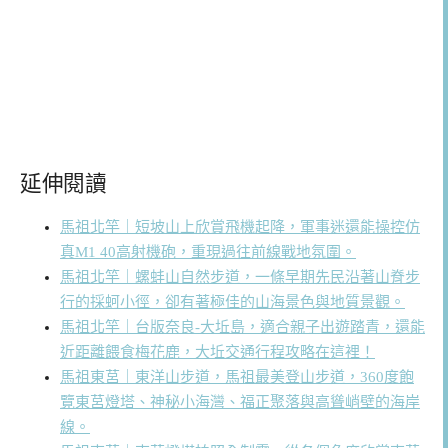
延伸閱讀
馬祖北竿｜短坡山上欣賞飛機起降，軍事迷還能操控仿
真M1 40高射機砲，重現過往前線戰地氛圍。
馬祖北竿｜螺蚌山自然步道，一條早期先民沿著山脊步
行的採蚵小徑，卻有著極佳的山海景色與地質景觀。
馬祖北竿｜台版奈良-大坵島，適合親子出遊踏青，還能
近距離餵食梅花鹿，大坵交通行程攻略在這裡！
馬祖東莒｜東洋山步道，馬祖最美登山步道，360度飽
覽東莒燈塔、神秘小海灣、福正聚落與高聳峭壁的海岸
線。