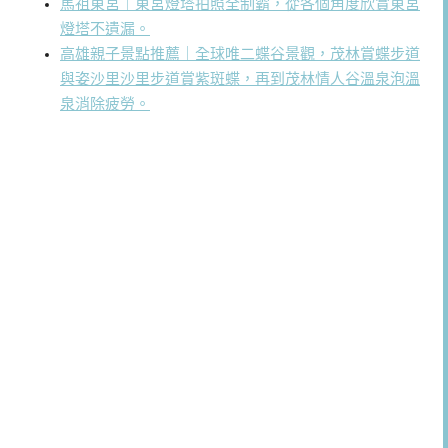
馬祖東莒｜東莒燈塔拍照全制霸，從各個角度欣賞東莒
燈塔不遺漏。
高雄親子景點推薦｜全球唯二蝶谷景觀，茂林賞蝶步道
與姿沙里沙里步道賞紫斑蝶，再到茂林情人谷溫泉泡溫
泉消除疲勞。