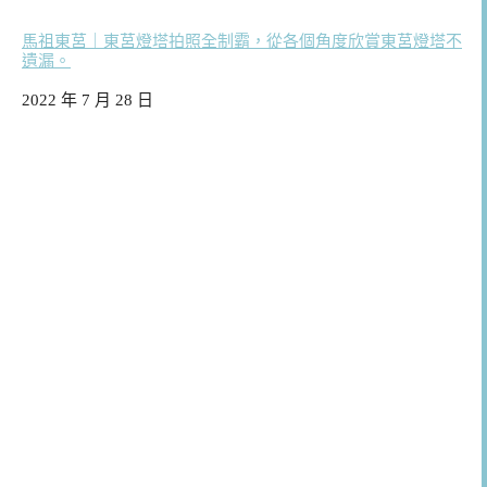
馬祖東莒｜東莒燈塔拍照全制霸，從各個角度欣賞東莒燈塔不
遺漏。
日期
2022 年 7 月 28 日