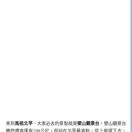
來到
馬祖北竿
，大家必去的景點就是
壁山觀景台
，壁山觀景台
雖然標高僅有298公尺，但站在北竿最高點，從上俯望下去，