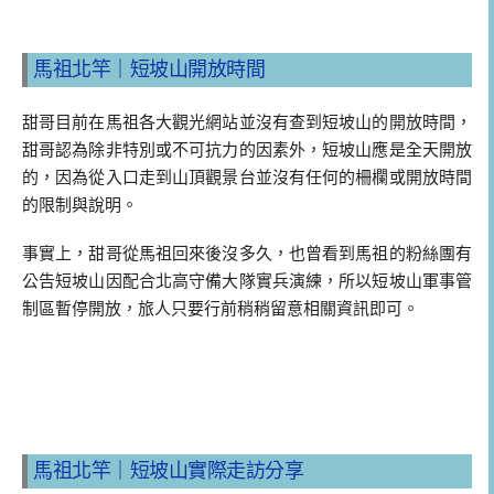
馬祖北竿｜短坡山開放時間
甜哥目前在馬祖各大觀光網站並沒有查到短坡山的開放時間，
甜哥認為除非特別或不可抗力的因素外，短坡山應是全天開放
的，因為從入口走到山頂觀景台並沒有任何的柵欄或開放時間
的限制與說明。
事實上，甜哥從馬祖回來後沒多久，也曾看到馬祖的粉絲團有
公告短坡山因配合北高守備大隊實兵演練，所以短坡山軍事管
制區暫停開放，旅人只要行前稍稍留意相關資訊即可。
馬祖北竿｜短坡山實際走訪分享