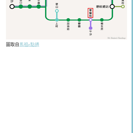
圖取自
馬祖e點通