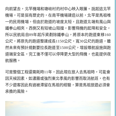
向前望去，北竿機場和塘岐村的村中心映入眼簾。說起這北竿
機場，可是挺有歷史的，在南竿機場建造以前，北竿是馬祖唯
一的民用機場，但由於跑道的坡度太短，且跑道北端有風山與
鐵拳山相夾，西側又有短坡山阻擋，影響飛機的起降和安全，
所以民航局自89年起斥資剷除鐵拳山，將原本的跑道東移160
公尺，將原先的跑道整建成長1150公尺，寬30公尺的跑道，雖
然未來有預計規劃要拉長跑道至1500公尺，增設導航設施與跑
道端安全區，完工後不僅可以停降更大型的飛機，也能提供夜
航服務。
可是整個工程還需耗時11年，因此現在旅人去馬祖時，可能會
因天候因素，如濃霧或強烈東北季風的影響而取消航班，也有
不少遊客因此有過被滯留在馬祖的經驗，算是馬祖旅遊必須會
承擔的風險。