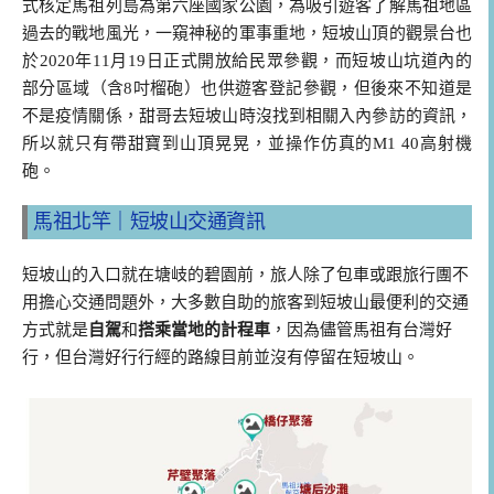
式核定馬祖列島為第六座國家公園，為吸引遊客了解馬祖地區
過去的戰地風光，一窺神秘的軍事重地，短坡山頂的觀景台也
於2020年11月19日正式開放給民眾參觀，而短坡山坑道內的
部分區域（含8吋榴砲）也供遊客登記參觀，但後來不知道是
不是疫情關係，甜哥去短坡山時沒找到相關入內參訪的資訊，
所以就只有帶甜寶到山頂晃晃，並操作仿真的M1 40高射機
砲。
馬祖北竿｜短坡山交通資訊
短坡山的入口就在塘岐的碧園前，旅人除了包車或跟旅行團不
用擔心交通問題外，大多數自助的旅客到短坡山最便利的交通
方式就是
自駕
和
搭乘當地的計程車
，因為儘管馬祖有台灣好
行，但台灣好行行經的路線目前並沒有停留在短坡山。