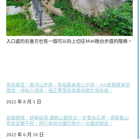
入口處的右後方也有一個可以向上切往Ｍ40砲台步道的階梯。
馬祖東莒｜東洋山步道，馬祖最美登山步道，360度飽覽東莒
燈塔、神秘小海灣、福正聚落與高聳峭壁的海岸線。
日期
2022 年 8 月 1 日
宜蘭頭城｜絕美秘境-蟾蜍山觀景台，近看烏石港，遠眺龜山
島和宜蘭平原，飛行傘與台鐵列車也一次盡收眼底。
日期
2022 年 6 月 10 日