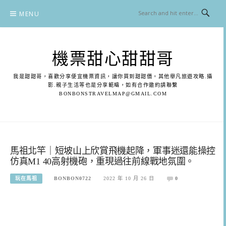
Skip
MENU
to
content
機票甜心甜甜哥
我是甜甜哥，喜歡分享便宜機票資訊，讓你買到甜甜價。其他舉凡旅遊攻略.攝
影.親子生活等也是分享範疇，如有合作邀約請聯繫
BONBONSTRAVELMAP@GMAIL.COM
馬祖北竿｜短坡山上欣賞飛機起降，軍事迷還能操控
仿真M1 40高射機砲，重現過往前線戰地氛圍。
玩在馬祖
BONBON0722
2022 年 10 月 26 日
0