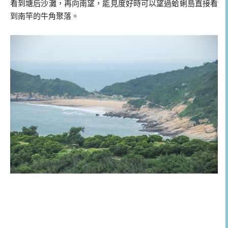
看到塘后沙灘，再向南望，能見度好時可以望過蛤蜊島直接看
到南竿的牛角聚落。